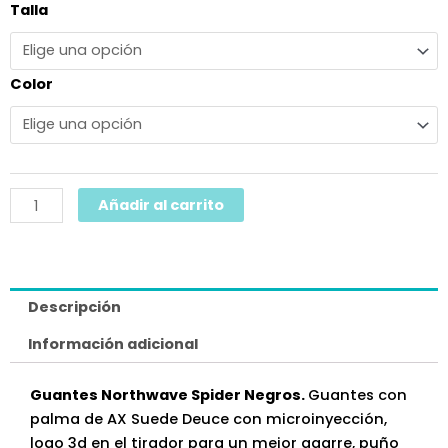
GUANTES
Talla
NORTHWAVE
SPIDER
cantidad
Color
Añadir al carrito
Descripción
Información adicional
Guantes Northwave Spider Negros.
Guantes con
palma de AX Suede Deuce con microinyección,
logo 3d en el tirador para un mejor agarre, puño