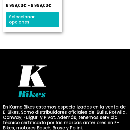
se
6.999,00
€
-
9.999,00
€
pueden
elegir
Seleccionar
opciones
en
la
página
de
producto
En Kame Bikes estamos especializados en la venta de
E-Bikes. Somo distribuidores oficiales de Bulls, Rotwild,
Conway, Fulgur y Pivot. Además, tenemos servicio
técnico certificado por las marcas anteriores en E-
Bikes, motores Bosch, Brose y Polini.