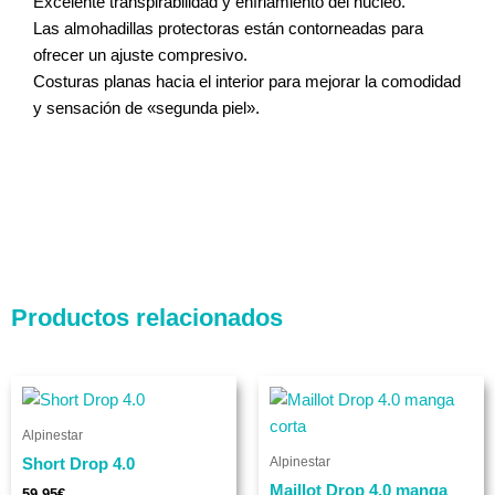
Excelente transpirabilidad y enfriamiento del núcleo.
Las almohadillas protectoras están contorneadas para
ofrecer un ajuste compresivo.
Costuras planas hacia el interior para mejorar la comodidad
y sensación de «segunda piel».
Productos relacionados
El
El
Este
Este
precio
precio
producto
produc
original
actual
Alpinestar
tiene
era:
es:
tiene
44,95€.
39,95€.
Alpinestar
Short Drop 4.0
múltiples
múltip
Maillot Drop 4.0 manga
variantes.
varian
59,95
€