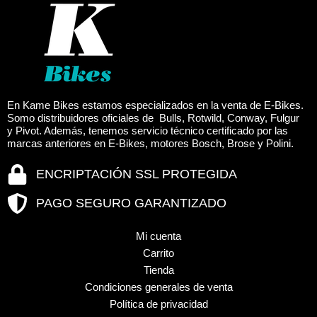
página
página
de
de
producto
produc
En Kame Bikes estamos especializados en la venta de E-Bikes.
Somo distribuidores oficiales de Bulls, Rotwild, Conway, Fulgur
y Pivot. Además, tenemos servicio técnico certificado por las
marcas anteriores en E-Bikes, motores Bosch, Brose y Polini.
ENCRIPTACIÓN SSL PROTEGIDA
PAGO SEGURO GARANTIZADO
Mi cuenta
Carrito
Tienda
Condiciones generales de venta
Política de privacidad