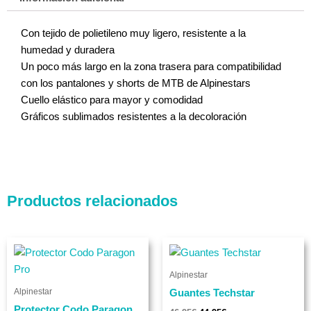
Con tejido de polietileno muy ligero, resistente a la
humedad y duradera
Un poco más largo en la zona trasera para compatibilidad
con los pantalones y shorts de MTB de Alpinestars
Cuello elástico para mayor y comodidad
Gráficos sublimados resistentes a la decoloración
Productos relacionados
El
El
El
El
Este
Este
precio
precio
precio
precio
producto
produc
original
actual
original
actual
Alpinestar
era:
es:
tiene
era:
es:
tiene
59,95€.
54,00€.
46,95€.
44,95€.
Alpinestar
Guantes Techstar
múltiples
múltip
Protector Codo Paragon