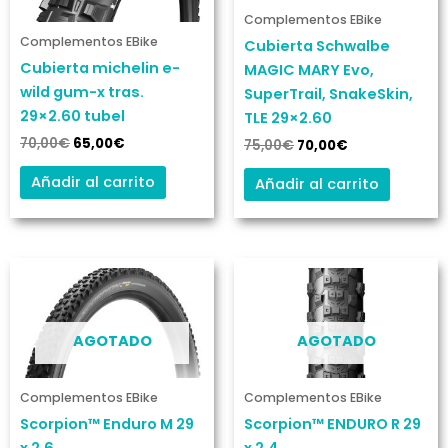
Complementos EBike
Complementos EBike
Cubierta Schwalbe
Cubierta michelin e-
MAGIC MARY Evo,
wild gum-x tras.
SuperTrail, SnakeSkin,
29×2.60 tubel
TLE 29×2.60
70,00
€
65,00
€
75,00
€
70,00
€
Añadir al carrito
Añadir al carrito
El
El
El
El
precio
precio
precio
precio
original
actual
original
actual
era:
es:
era:
es:
69,90€.
65,00€.
69,00€.
65,00€.
AGOTADO
AGOTADO
Complementos EBike
Complementos EBike
Scorpion™ Enduro M 29
Scorpion™ ENDURO R 29