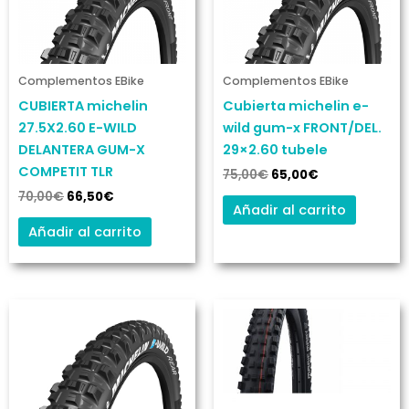
era:
es:
era:
es:
70,00€.
66,50€.
75,00€.
65,00€.
Complementos EBike
Complementos EBike
CUBIERTA michelin
Cubierta michelin e-
27.5X2.60 E-WILD
wild gum-x FRONT/DEL.
DELANTERA GUM-X
29×2.60 tubele
COMPETIT TLR
75,00
€
65,00
€
70,00
€
66,50
€
Añadir al carrito
Añadir al carrito
El
El
El
El
precio
precio
precio
precio
original
actual
original
actual
era:
es:
era:
es:
70,00€.
65,00€.
75,00€.
70,00€.