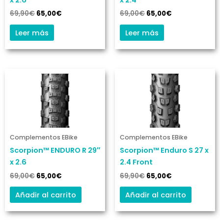
x 2.6
x 2.4
69,90
€
65,00
€
69,00
€
65,00
€
Leer más
Leer más
El
El
El
El
precio
precio
precio
precio
original
actual
original
actual
era:
es:
era:
es:
69,00€.
65,00€.
69,90€.
65,00€.
Complementos EBike
Complementos EBike
Scorpion™ ENDURO R 29″
Scorpion™ Enduro S 27 x
x 2.6
2.4 Front
69,00
€
65,00
€
69,90
€
65,00
€
Añadir al carrito
Añadir al carrito