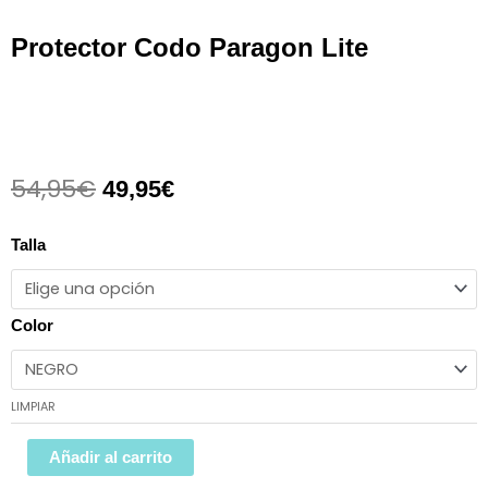
Protector Codo Paragon Lite
54,95
€
El
El
49,95
€
precio
precio
original
actual
Protector
Talla
era:
es:
Codo
54,95€.
49,95€.
Paragon
Lite
Color
cantidad
LIMPIAR
Añadir al carrito