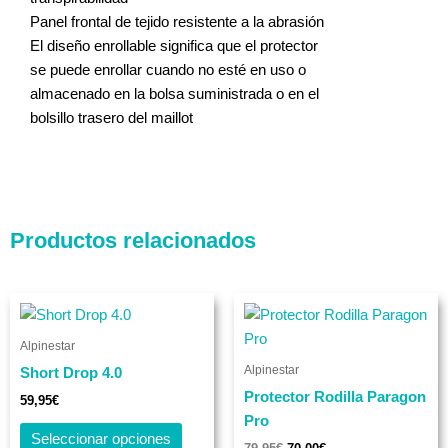
Panel frontal de tejido resistente a la abrasión
El diseño enrollable significa que el protector
se puede enrollar cuando no esté en uso o
almacenado en la bolsa suministrada o en el
bolsillo trasero del maillot
Productos relacionados
El
El
Este
Este
precio
precio
producto
produc
original
actual
Alpinestar
tiene
era:
es:
tiene
79,95€.
70,00€.
Alpinestar
Short Drop 4.0
múltiples
múltip
Protector Rodilla Paragon
variantes.
varian
59,95
€
Pro
Las
Las
Seleccionar opciones
opciones
opcio