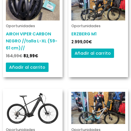
era:
es:
164,99€.
82,99€.
Oportunidades
Oportunidades
AIROH VIPER CARBON
ERZBERG M1
NEGRO //talla L-XL (59-
2.999,00
€
61 cm)//
Añadir al carrito
164,99
€
82,99
€
Añadir al carrito
Este
producto
tiene
múltiples
variantes.
Las
Oportunidades
Oportunidades