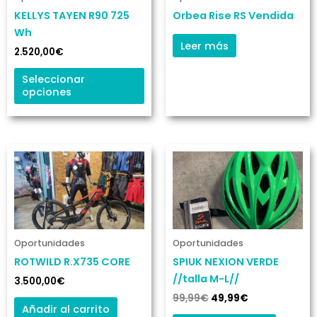
opciones
KELLYS TAYEN R90 725
Orbea Rise RS Vendida
se
Wh
pueden
Leer más
2.520,00
€
elegir
en
Seleccionar
opciones
la
página
de
producto
El
El
precio
precio
original
actual
era:
es:
99,99€.
49,99€.
Oportunidades
Oportunidades
ROTWILD R.X735 CORE
SPIUK NEXION VERDE
//talla M-L//
3.500,00
€
99,99
€
49,99
€
Añadir al carrito