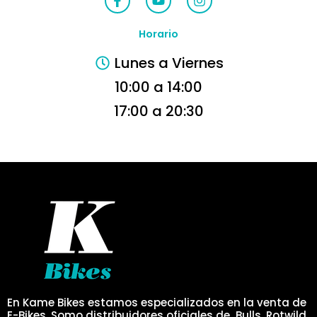
a
o
n
c
u
s
e
t
t
Horario
b
u
a
o
b
g
Lunes a Viernes
o
e
r
k
a
10:00 a 14:00
-
m
f
17:00 a 20:30
En Kame Bikes estamos especializados en la venta de
E-Bikes. Somo distribuidores oficiales de Bulls, Rotwild,