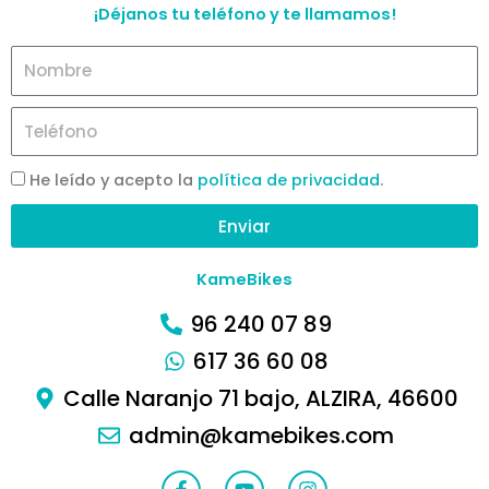
¡Déjanos tu teléfono y te llamamos!
N
o
m
T
b
e
r
l
He leído y acepto la
política de privacidad
.
e
é
f
Enviar
o
n
KameBikes
o
96 240 07 89
617 36 60 08
Calle Naranjo 71 bajo, ALZIRA, 46600
admin@kamebikes.com
F
Y
I