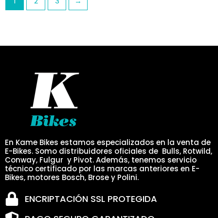
1
2
3
→
página
pá
de
de
producto
pr
En Kame Bikes estamos especializados en la venta de
E-Bikes. Somo distribuidores oficiales de Bulls, Rotwild,
Conway, Fulgur y Pivot. Además, tenemos servicio
técnico certificado por las marcas anteriores en E-
Bikes, motores Bosch, Brose y Polini.
ENCRIPTACIÓN SSL PROTEGIDA