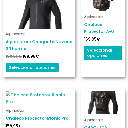
era:
es:
tiene
ti
199,95€.
169,95€.
múltiples
mú
variantes.
va
Alpinestar
Las
La
Chaleco
opciones
op
Protector A-6
Alpinestar
se
se
169,95
€
Alpinestars Chaqueta Nevada
pueden
pu
2 Thermal
Seleccionar
elegir
ele
opciones
199,95
€
169,95
€
en
en
la
la
Seleccionar opciones
página
pá
de
de
producto
pr
Este
Es
producto
pr
tiene
ti
Alpinestar
múltiples
mú
Chaleco Protector Bionic Pro
variantes.
va
Alpinestar
Las
La
159,95
€
CHAQUETA