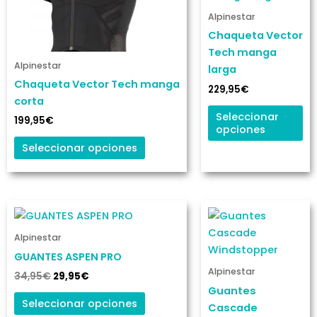
múltiples
mú
Alpinestar
variantes.
va
Chaqueta Vector
Las
La
Tech manga
opciones
op
Alpinestar
larga
se
se
Chaqueta Vector Tech manga
pueden
pu
229,95
€
corta
elegir
ele
Seleccionar
199,95
€
en
en
opciones
la
la
Seleccionar opciones
página
pá
de
de
producto
pr
El
El
Este
Es
precio
precio
producto
pr
original
actual
Alpinestar
era:
es:
tiene
ti
34,95€.
29,95€.
GUANTES ASPEN PRO
múltiples
mú
Alpinestar
variantes.
va
34,95
€
29,95
€
Guantes
Las
La
Seleccionar opciones
Cascade
opciones
op