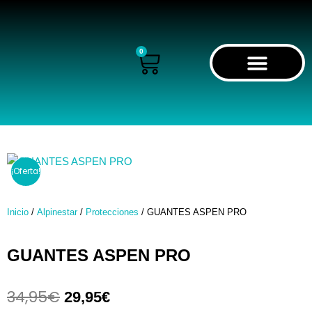
Ir
al
contenido
0
Cart
RECORRIDO VIRTUAL
¡Oferta!
Inicio
/
Alpinestar
/
Protecciones
/ GUANTES ASPEN PRO
GUANTES ASPEN PRO
34,95
€
El
El
29,95
€