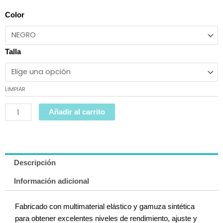
precio
precio
original
actual
GUANTES
Color
era:
es:
ASPEN
34,95€.
29,95€.
PRO
cantidad
Talla
LIMPIAR
Añadir al carrito
Descripción
Información adicional
Fabricado con multimaterial elástico y gamuza sintética
para obtener excelentes niveles de rendimiento, ajuste y