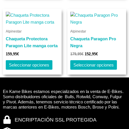
página
página
de
de
El
El
Este
Este
producto
produc
precio
precio
producto
produc
original
actual
tiene
era:
es:
tiene
179,95€.
152,95€.
Alpinestar
Alpinestar
múltiples
múltip
Chaqueta Protectora
Chaqueta Paragon Pro
variantes.
varian
Paragon Lite manga corta
Negra
Las
Las
opciones
opcio
159,95
€
179,95
€
152,95
€
se
se
Seleccionar opciones
Seleccionar opciones
pueden
puede
elegir
elegir
en
en
la
la
En Kame Bikes estamos especializados en la venta de E-Bikes.
página
página
Somo distribuidores oficiales de Bulls, Rotwild, Conway, Fulgur
y Pivot. Además, tenemos servicio técnico certificado por las
de
de
marcas anteriores en E-Bikes, motores Bosch, Brose y Polini.
producto
produc
ENCRIPTACIÓN SSL PROTEGIDA