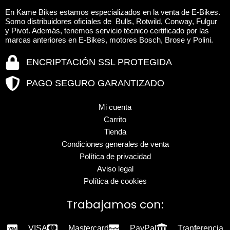
la
la
En Kame Bikes estamos especializados en la venta de E-Bikes.
página
página
Somo distribuidores oficiales de Bulls, Rotwild, Conway, Fulgur
y Pivot. Además, tenemos servicio técnico certificado por las
de
de
marcas anteriores en E-Bikes, motores Bosch, Brose y Polini.
producto
produc
ENCRIPTACIÓN SSL PROTEGIDA
PAGO SEGURO GARANTIZADO
Mi cuenta
Carrito
Tienda
Condiciones generales de venta
Política de privacidad
Aviso legal
Política de cookies
Trabajamos con:
VISA
Mastercard
PayPal
Tranferencia