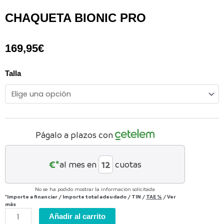
CHAQUETA BIONIC PRO
169,95
€
CHAQUETA
Talla
BIONIC
PRO
cantidad
Págalo a plazos con
€*
al mes en
cuotas
No se ha podido mostrar la información solicitada
*Importe a financiar
/
Importe total adeudado
/
TIN
/
TAE
%
/
Ver
más
Añadir al carrito