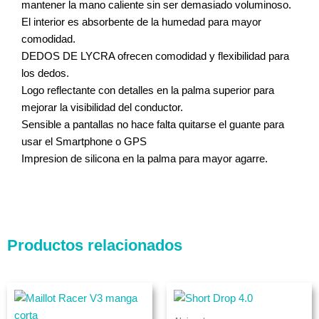
mantener la mano caliente sin ser demasiado voluminoso.
El interior es absorbente de la humedad para mayor
comodidad.
DEDOS DE LYCRA ofrecen comodidad y flexibilidad para
los dedos.
Logo reflectante con detalles en la palma superior para
mejorar la visibilidad del conductor.
Sensible a pantallas no hace falta quitarse el guante para
usar el Smartphone o GPS
Impresion de silicona en la palma para mayor agarre.
Productos relacionados
El
El
Este
Este
precio
precio
producto
produc
original
actual