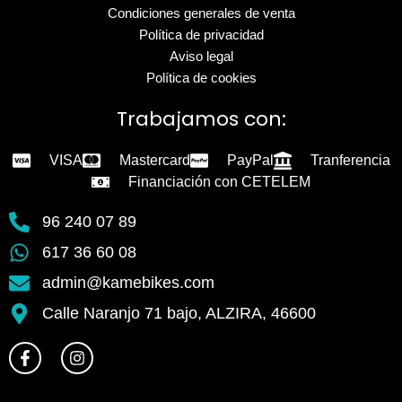
Condiciones generales de venta
Política de privacidad
Aviso legal
Política de cookies
Trabajamos con:
VISA
Mastercard
PayPal
Tranferencia
Financiación con CETELEM
96 240 07 89
617 36 60 08
admin@kamebikes.com
Calle Naranjo 71 bajo, ALZIRA, 46600
F
I
a
n
c
s
e
t