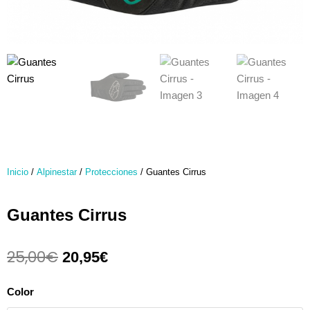
Inicio
/
Alpinestar
/
Protecciones
/ Guantes Cirrus
Guantes Cirrus
25,00
€
El
El
20,95
€
precio
precio
original
actual
Guantes
Color
era:
es:
Cirrus