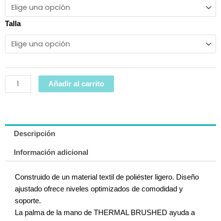
25,00€.
20,95€.
cantidad
Talla
Añadir al carrito
Descripción
Información adicional
Construido de un material textil de poliéster ligero. Diseño
ajustado ofrece niveles optimizados de comodidad y
soporte.
La palma de la mano de THERMAL BRUSHED ayuda a