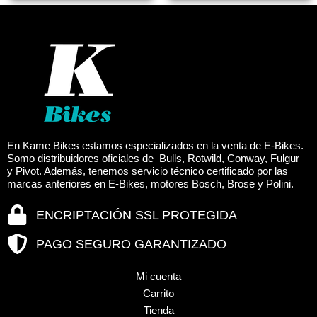
en
en
la
la
página
página
de
de
producto
produc
En Kame Bikes estamos especializados en la venta de E-Bikes.
Somo distribuidores oficiales de Bulls, Rotwild, Conway, Fulgur
y Pivot. Además, tenemos servicio técnico certificado por las
marcas anteriores en E-Bikes, motores Bosch, Brose y Polini.
ENCRIPTACIÓN SSL PROTEGIDA
PAGO SEGURO GARANTIZADO
Mi cuenta
Carrito
Tienda