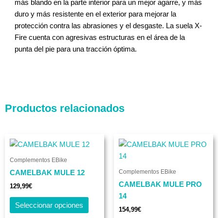
más blando en la parte interior para un mejor agarre, y más
duro y más resistente en el exterior para mejorar la
protección contra las abrasiones y el desgaste. La suela X-
Fire cuenta con agresivas estructuras en el área de la
punta del pie para una tracción óptima.
Productos relacionados
Este
Este
producto
produc
Complementos EBike
tiene
tiene
Complementos EBike
CAMELBAK MULE 12
múltiples
múltip
CAMELBAK MULE PRO
variantes.
varian
129,99
€
14
Las
Las
Seleccionar opciones
opciones
opcio
154,99
€