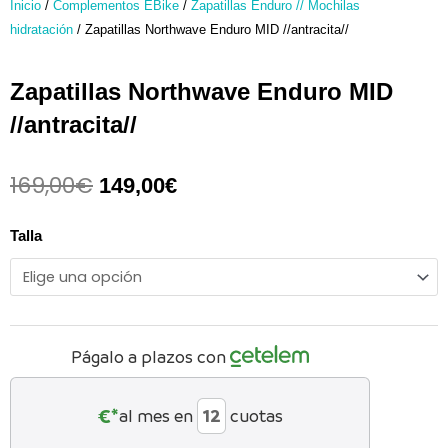
Inicio
/
Complementos EBike
/
Zapatillas Enduro // Mochilas
hidratación
/ Zapatillas Northwave Enduro MID //antracita//
Zapatillas Northwave Enduro MID
//antracita//
169,00
€
El
El
149,00
€
precio
precio
original
actual
Zapatillas
Talla
era:
es:
Northwave
169,00€.
149,00€.
Enduro
MID
//antracita//
cantidad
Págalo a plazos con
€*
al mes en
cuotas