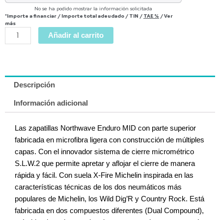
No se ha podido mostrar la información solicitada
*Importe a financiar
/
Importe total adeudado
/
TIN
/
TAE
%
/
Ver
más
Añadir al carrito
Descripción
Información adicional
Las zapatillas Northwave Enduro MID con parte superior
fabricada en microfibra ligera con construcción de múltiples
capas. Con el innovador sistema de cierre micrométrico
S.L.W.2 que permite apretar y aflojar el cierre de manera
rápida y fácil. Con suela X-Fire Michelin inspirada en las
características técnicas de los dos neumáticos más
populares de Michelin, los Wild Dig’R y Country Rock. Está
fabricada en dos compuestos diferentes (Dual Compound),