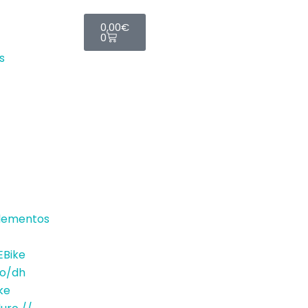
Cart
0,00
€
0
s
lementos
Bike
ro/dh
ke