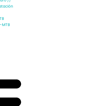
duro //
atación
TB
E-MTB