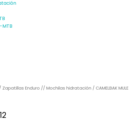
atación
TB
E-MTB
/
Zapatillas Enduro // Mochilas hidratación
/ CAMELBAK MULE
12