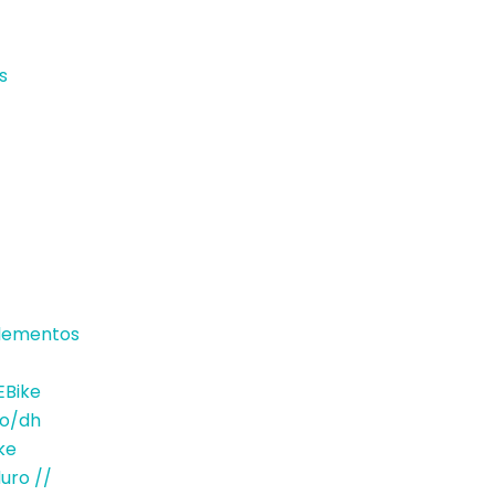
s
lementos
Bike
ro/dh
ke
duro //