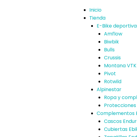
Inicio
Tienda
E-Bike deportiva
Amflow
Biwbik
Bulls
Crussis
Montana VTK
Pivot
Rotwild
Alpinestar
Ropa y comp
Protecciones
Complementos E
Cascos Endu
Cubiertas Ebi