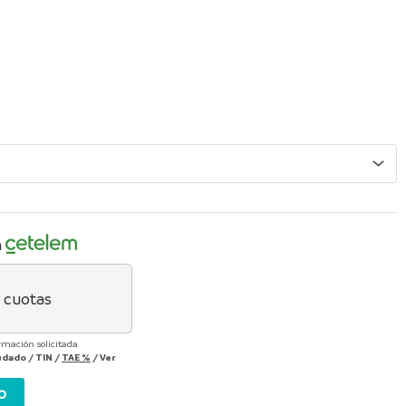
n
cuotas
rmación solicitada
eudado
/
TIN
/
TAE
%
/
Ver
o