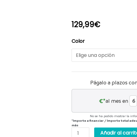
129,99
€
CAMELBAK
Color
MULE
12
cantidad
Págalo a plazos co
€*
al mes en
No se ha podido mostrar la info
*Importe a financiar
/
Importe total ad
más
Añadir al carrit