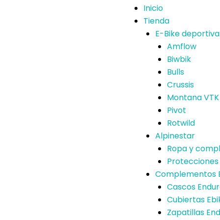
Inicio
Tienda
E-Bike deportiva
Amflow
Biwbik
Bulls
Crussis
Montana VTK
Pivot
Rotwild
Alpinestar
Ropa y comp
Protecciones
Complementos E
Cascos Endu
Cubiertas Ebi
Zapatillas En