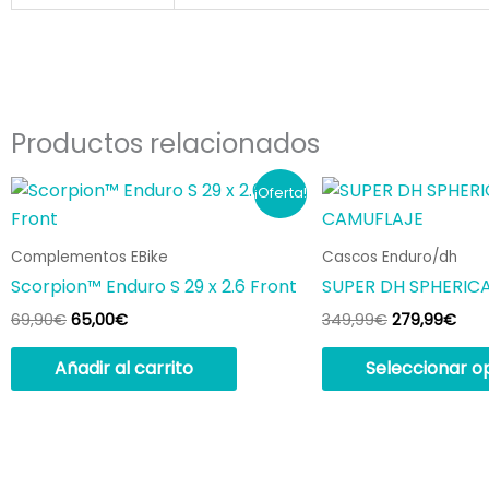
Productos relacionados
El
El
El
El
¡Oferta!
precio
precio
precio
prec
original
actual
original
act
era:
es:
era:
es:
Complementos EBike
Cascos Enduro/dh
69,90€.
65,00€.
349,99€.
279,
Scorpion™ Enduro S 29 x 2.6 Front
SUPER DH SPHERIC
69,90
€
65,00
€
349,99
€
279,99
€
Añadir al carrito
Seleccionar o