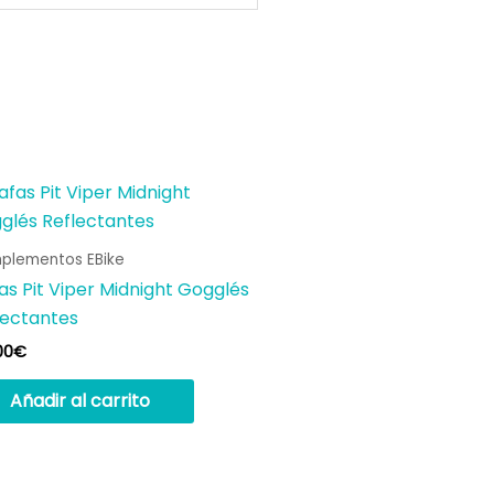
o
plementos EBike
s
as Pit Viper Midnight Gogglés
s.
lectantes
00
€
s
Añadir al carrito