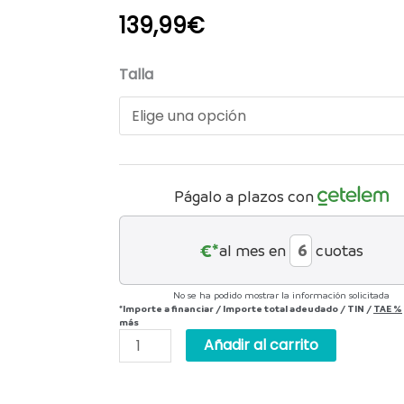
139,99
€
Zapatillas
Talla
Northwave
CLAN
2
cantidad
Págalo a plazos con
€*
al mes en
cuotas
No se ha podido mostrar la información solicitada
*Importe a financiar
/
Importe total adeudado
/
TIN
/
TAE
%
más
Añadir al carrito