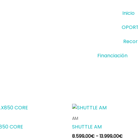
Inicio
OPORT
Recorr
Financiación
Rango
Este
de
producto
precios
AM
tiene
desde
X850 CORE
SHUTTLE AM
8.599,
múltiples
hasta
8.599,00
€
-
13.999,00
€