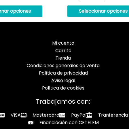
variantes.
13.999
Las
onar opciones
Seleccionar opciones
opciones
se
pueden
elegir
Mi cuenta
en
Carrito
la
Tienda
página
Condiciones generales de venta
de
Política de privacidad
producto
Aviso legal
Política de cookies
Trabajamos con:
VISA
Mastercard
PayPal
Tranferencia
Financiación con CETELEM