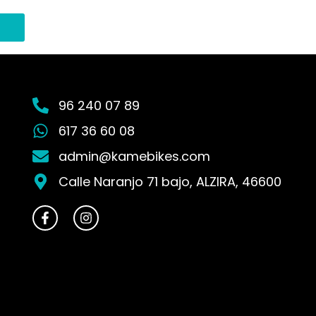
variantes.
,00€
Las
opciones
se
pueden
elegir
96 240 07 89
en
617 36 60 08
la
página
admin@kamebikes.com
de
Calle Naranjo 71 bajo, ALZIRA, 46600
producto
F
I
a
n
c
s
e
t
b
a
o
g
o
r
k
a
-
m