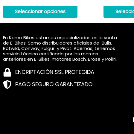
variantes.
Las
Seleccionar opciones
Selecci
opciones
se
pueden
En Kame Bikes estamos especializados en la venta
elegir
de E-Bikes. Somo distribuidores oficiales de Bulls,
en
Rotwild, Conway, Fulgur y Pivot. Además, tenemos
servicio técnico certificado por las marcas
la
anteriores en E-Bikes, motores Bosch, Brose y Polini.
página
de
ENCRIPTACIÓN SSL PROTEGIDA
producto
PAGO SEGURO GARANTIZADO