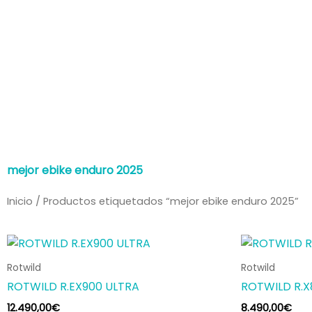
Ir
al
contenido
mejor ebike enduro 2025
Inicio
/ Productos etiquetados “mejor ebike enduro 2025”
Este
producto
Rotwild
Rotwild
tiene
ROTWILD R.EX900 ULTRA
ROTWILD R.
múltiples
12.490,00
€
8.490,00
€