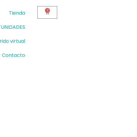
0
Cart
Tienda
UNIDADES
ido virtual
Contacto
Este
producto
:
tiene
00€
múltiples