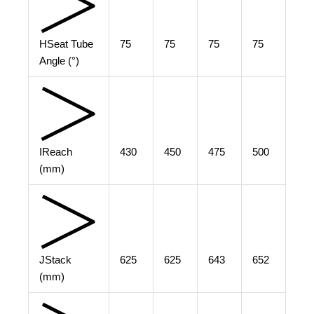
H
Seat Tube
75
75
75
75
Angle (°)
I
Reach
430
450
475
500
(mm)
J
Stack
625
625
643
652
(mm)