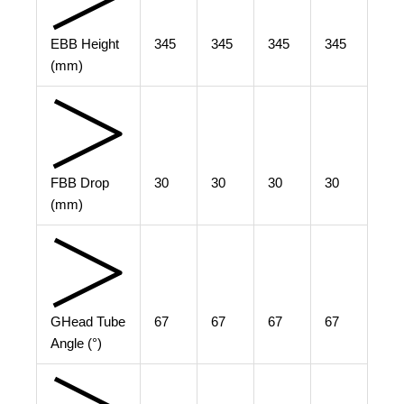
E
BB Height
345
345
345
345
(mm)
F
BB Drop
30
30
30
30
(mm)
G
Head Tube
67
67
67
67
Angle (°)