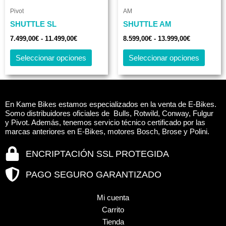
producto
produc
precios:
precios:
Pivot
AM
de
de
desde
tiene
desde
tiene
7.499,00€
8.599,00€
producto
produc
SHUTTLE SL
SHUTTLE AM
múltiples
múltip
hasta
hasta
variantes.
varian
7.499,00
€
-
11.499,00
€
8.599,00
€
-
13.999,00
€
11.499,00€
13.999,00€
Las
Las
Seleccionar opciones
Seleccionar opciones
opciones
opcio
se
se
pueden
puede
elegir
elegir
En Kame Bikes estamos especializados en la venta de E-Bikes.
en
en
Somo distribuidores oficiales de Bulls, Rotwild, Conway, Fulgur
y Pivot. Además, tenemos servicio técnico certificado por las
la
la
marcas anteriores en E-Bikes, motores Bosch, Brose y Polini.
página
página
de
de
ENCRIPTACIÓN SSL PROTEGIDA
producto
produc
PAGO SEGURO GARANTIZADO
Mi cuenta
Carrito
Tienda