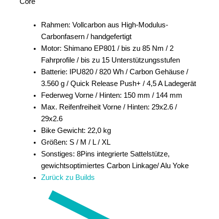
Core
Rahmen:
Vollcarbon aus High-Modulus-
Carbonfasern / handgefertigt
Motor:
Shimano EP801 / bis zu 85 Nm / 2
Fahrprofile / bis zu 15 Unterstützungsstufen
Batterie:
IPU820 / 820 Wh / Carbon Gehäuse /
3.560 g / Quick Release Push+ / 4,5 A Ladegerät
Federweg Vorne / Hinten:
150 mm / 144 mm
Max. Reifenfreiheit Vorne / Hinten:
29x2.6 /
29x2.6
Bike Gewicht:
22,0 kg
Größen:
S / M / L / XL
Sonstiges:
8Pins integrierte Sattelstütze,
gewichtsoptimiertes Carbon Linkage/ Alu Yoke
Zurück zu Builds