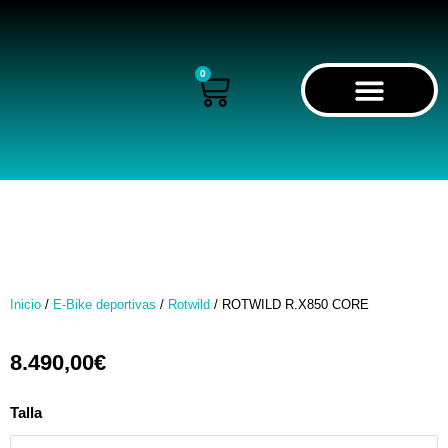
Ir
al
contenido
0
Cart
RECORRIDO VIRTUAL
Inicio
/
E-Bike deportivas
/
Rotwild
/ ROTWILD R.X850 CORE
8.490,00
€
ROTWILD
Talla
R.X850