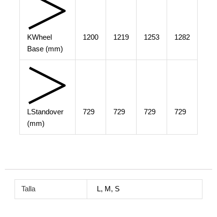
K
Wheel
1200
1219
1253
1282
Base (mm)
L
Standover
729
729
729
729
(mm)
Talla
L, M, S