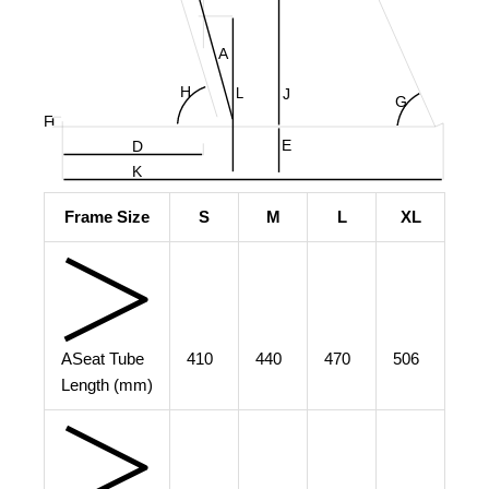
A
H
L
J
G
F
E
D
K
Frame Size
S
M
L
XL
A
Seat Tube
410
440
470
506
Length (mm)