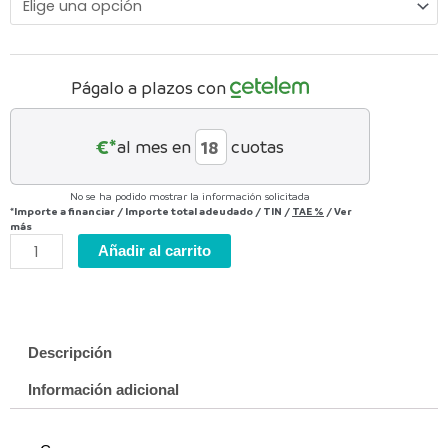
CORE
cantidad
Págalo a plazos con
€*
al mes en
cuotas
No se ha podido mostrar la información solicitada
*Importe a financiar
/
Importe total adeudado
/
TIN
/
TAE
%
/
Ver
más
Añadir al carrito
Descripción
Información adicional