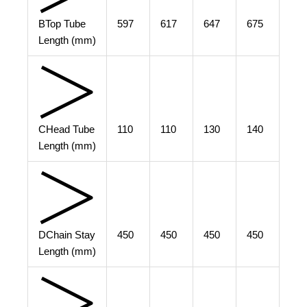
B
Top Tube
597
617
647
675
Length (mm)
C
Head Tube
110
110
130
140
Length (mm)
D
Chain Stay
450
450
450
450
Length (mm)