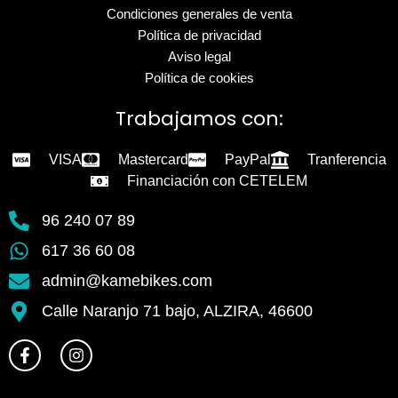
Condiciones generales de venta
Política de privacidad
Aviso legal
Política de cookies
Trabajamos con:
VISA
Mastercard
PayPal
Tranferencia
Financiación con CETELEM
96 240 07 89
617 36 60 08
admin@kamebikes.com
Calle Naranjo 71 bajo, ALZIRA, 46600
F
I
a
n
c
s
e
t