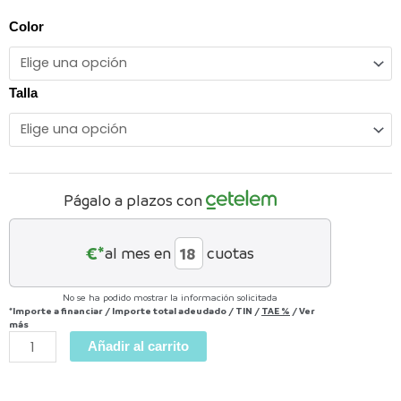
VKT
Color
E-
SCUD
2.0
Talla
cantidad
Págalo a plazos con
€*
al mes en
cuotas
No se ha podido mostrar la información solicitada
*Importe a financiar
/
Importe total adeudado
/
TIN
/
TAE
%
/
Ver
más
Añadir al carrito