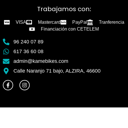
Trabajamos con:
VISA
Mastercard
PayPal
Tranferencia
Financiación con CETELEM
96 240 07 89
617 36 60 08
admin@kamebikes.com
Calle Naranjo 71 bajo, ALZIRA, 46600
F
I
a
n
c
s
e
t
b
a
o
g
o
r
k
a
-
m