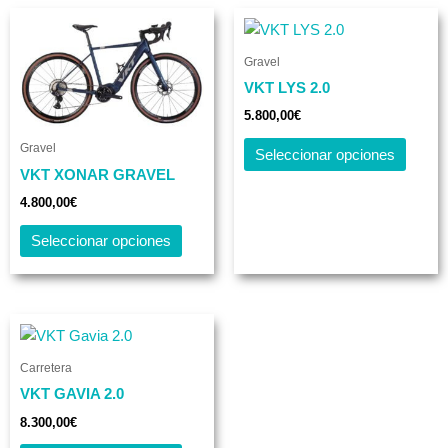
Este
Este
producto
produc
Gravel
tiene
tiene
VKT LYS 2.0
múltiples
múltip
variantes.
varian
5.800,00
€
Las
Las
Gravel
Seleccionar opciones
opciones
opcio
VKT XONAR GRAVEL
se
se
4.800,00
€
pueden
puede
elegir
elegir
Seleccionar opciones
en
en
la
la
página
página
Este
de
de
producto
producto
produc
Carretera
tiene
VKT GAVIA 2.0
múltiples
variantes.
8.300,00
€
Las