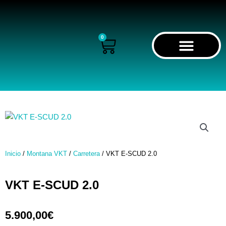
Ir
al
contenido
0
Cart
RECORRIDO VIRTUAL
Inicio
/
Montana VKT
/
Carretera
/ VKT E-SCUD 2.0
VKT E-SCUD 2.0
5.900,00
€