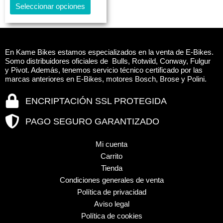
Seleccionar opciones
opciones
se
pueden
elegir
En Kame Bikes estamos especializados en la venta de E-Bikes.
en
Somo distribuidores oficiales de Bulls, Rotwild, Conway, Fulgur
y Pivot. Además, tenemos servicio técnico certificado por las
la
marcas anteriores en E-Bikes, motores Bosch, Brose y Polini.
página
de
ENCRIPTACIÓN SSL PROTEGIDA
producto
PAGO SEGURO GARANTIZADO
Mi cuenta
Carrito
Tienda
Condiciones generales de venta
Política de privacidad
Aviso legal
Política de cookies