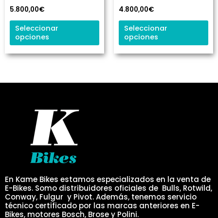
se
se
5.800,00
€
4.800,00
€
pueden
pu
elegir
ele
Seleccionar
Seleccionar
opciones
opciones
en
en
la
la
página
pá
de
de
producto
pr
En Kame Bikes estamos especializados en la venta de
E-Bikes. Somo distribuidores oficiales de Bulls, Rotwild,
Conway, Fulgur y Pivot. Además, tenemos servicio
técnico certificado por las marcas anteriores en E-
Bikes, motores Bosch, Brose y Polini.