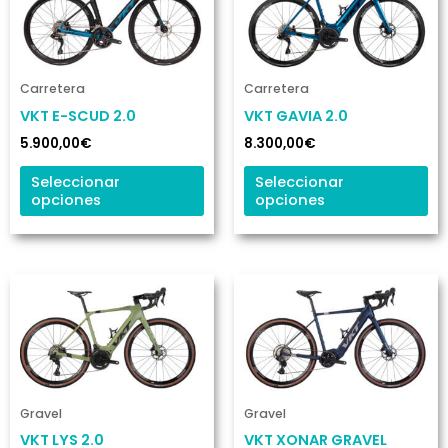
tiene
ti
múltiples
mú
variantes.
va
Las
La
Carretera
Carretera
opciones
op
VKT E-SCUD 2.0
VKT GAVIA 2.0
se
se
5.900,00
€
8.300,00
€
pueden
pu
elegir
ele
Seleccionar
Seleccionar
opciones
opciones
en
en
la
la
página
pá
de
de
Este
Es
producto
pr
producto
pr
tiene
ti
múltiples
mú
variantes.
va
Las
La
Gravel
Gravel
opciones
op
VKT LYS 2.0
VKT XONAR GRAVEL