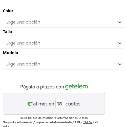
de
SHUTTLE
Color
precios:
SL
cantidad
desde
7.499,00€
Talla
hasta
11.499,00€
Modelo
Págalo a plazos con
€*
al mes en
cuotas
No se ha podido mostrar la información solicitada
*Importe a financiar
/
Importe total adeudado
/
TIN
/
TAE
%
/
Ver
más