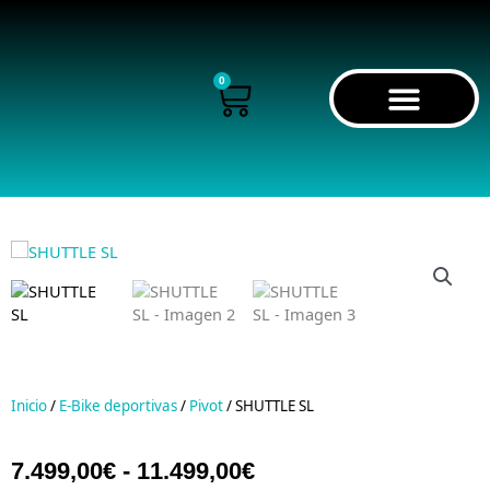
Ir
al
contenido
0
Cart
RECORRIDO VIRTUAL
Inicio
/
E-Bike deportivas
/
Pivot
/ SHUTTLE SL
Rango
7.499,00
€
-
11.499,00
€