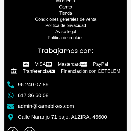
Mi cuenta
Carrito
Tienda
Condiciones generales de venta
Política de privacidad
Aviso legal
Política de cookies
Trabajamos con:
VISA
Mastercard
PayPal
Tranferencia
Financiación con CETELEM
96 240 07 89
617 36 60 08
admin@kamebikes.com
Calle Naranjo 71 bajo, ALZIRA, 46600
F
I