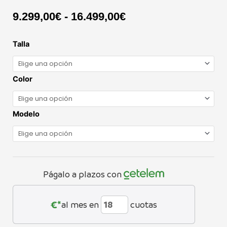
Rango
9.299,00
€
-
16.499,00
€
de
SHUTTLE
Talla
precios:
LT
desde
cantidad
9.299,00€
Color
hasta
16.499,00€
Modelo
Págalo a plazos con
€*
al mes en
cuotas