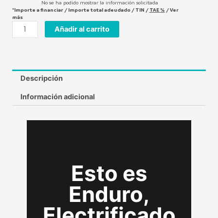
No se ha podido mostrar la información solicitada
*Importe a financiar
/
Importe total adeudado
/
TIN
/
TAE
%
/
Ver
más
Añadir al carrito
Descripción
Información adicional
Saltar al contenido principal
Esto es
Enduro,
Electrificado