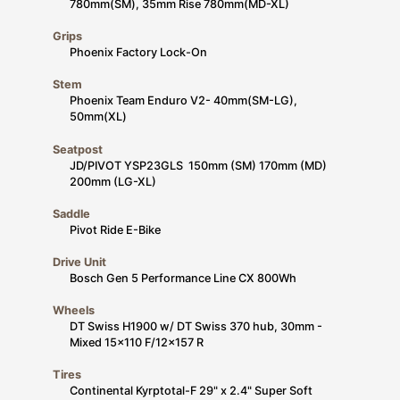
780mm(SM), 35mm Rise 780mm(MD-XL)
Grips
Phoenix Factory Lock-On
Stem
Phoenix Team Enduro V2- 40mm(SM-LG),
50mm(XL)
Seatpost
JD/PIVOT YSP23GLS 150mm (SM) 170mm (MD)
200mm (LG-XL)
Saddle
Pivot Ride E-Bike
Drive Unit
Bosch Gen 5 Performance Line CX 800Wh
Wheels
DT Swiss H1900 w/ DT Swiss 370 hub, 30mm -
Mixed 15x110 F/12x157 R
Tires
Continental Kyrptotal-F 29" x 2.4" Super Soft