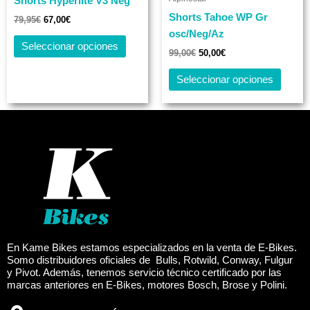
Shorts Hyperlite V3 Neg
múltiples
múltip
Shorts Tahoe WP Gr
variantes.
varian
79,95
€
67,00
€
osc/Neg/Az
Las
Las
Seleccionar opciones
opciones
opcio
99,00
€
50,00
€
se
se
Seleccionar opciones
pueden
puede
elegir
elegir
en
en
la
la
página
página
de
de
producto
produc
En Kame Bikes estamos especializados en la venta de E-Bikes.
Somo distribuidores oficiales de Bulls, Rotwild, Conway, Fulgur
y Pivot. Además, tenemos servicio técnico certificado por las
marcas anteriores en E-Bikes, motores Bosch, Brose y Polini.