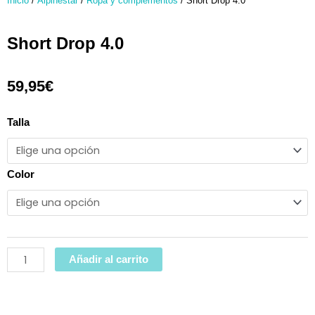
Inicio
/
Alpinestar
/
Ropa y complementos
/ Short Drop 4.0
Short Drop 4.0
59,95
€
Short
Talla
Drop
4.0
cantidad
Color
Añadir al carrito