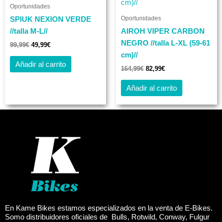
99,99€.
49,99€.
164,99€.
82,99€.
Oportunidades
produc
Oportunidades
SPIUK NEXION VERDE
//talla M-L//
AIROH VIPER CARBON
NEGRO //talla L-XL (59-61
99,99
€
49,99
€
cm)//
Añadir al carrito
164,99
€
82,99
€
Añadir al carrito
En Kame Bikes estamos especializados en la venta de E-Bikes.
Somo distribuidores oficiales de Bulls, Rotwild, Conway, Fulgur