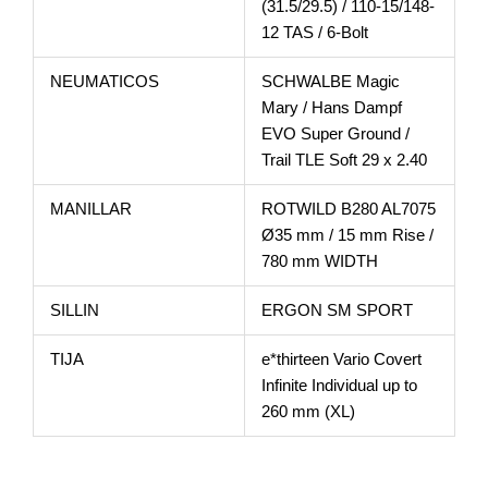
(31.5/29.5) / 110-15/148-
12 TAS / 6-Bolt
NEUMATICOS
SCHWALBE Magic
Mary / Hans Dampf
EVO Super Ground /
Trail TLE Soft 29 x 2.40
MANILLAR
ROTWILD B280 AL7075
Ø35 mm / 15 mm Rise /
780 mm WIDTH
SILLIN
ERGON SM SPORT
TIJA
e*thirteen Vario Covert
Infinite Individual up to
260 mm (XL)