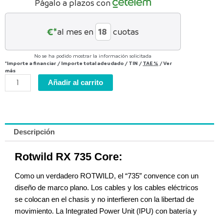
ROTWILD
Págalo a plazos con
R.X735
CORE
€*
al mes en
cuotas
cantidad
No se ha podido mostrar la información solicitada
*Importe a financiar
/
Importe total adeudado
/
TIN
/
TAE
%
/
Ver
más
Añadir al carrito
Descripción
Rotwild RX 735 Core:
Como un verdadero ROTWILD, el “735” convence con un
diseño de marco plano. Los cables y los cables eléctricos
se colocan en el chasis y no interfieren con la libertad de
movimiento. La Integrated Power Unit (IPU) con batería y