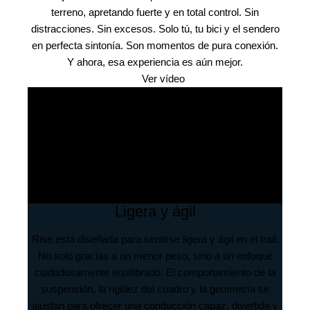
terreno, apretando fuerte y en total control. Sin
distracciones. Sin excesos. Solo tú, tu bici y el sendero
en perfecta sintonía. Son momentos de pura conexión.
Y ahora, esa experiencia es aún mejor.
Ver vídeo
Todo es cuestión de equilibrio. Una conducción así solo
es posible cuando potencia y autonomía se combinan a
la perfección. La asistencia configurada bajo la filosofía
RS permite obtener más autonomía a partir de una
batería más pequeña y ligera, lo que se traduce en
menos peso y un mejor comportamiento sobre el
terreno.
Ligera y ágil
Rise está diseñada para sentirse ligera y ágil en el trail.
No solo gracias a un menor peso, sino a un enfoque
cuidadosamente equilibrado. El comportamiento de la
suspensión, la rigidez del cuadro y la geometría se
ajustan para ofrecer una conducción capaz, divertida y