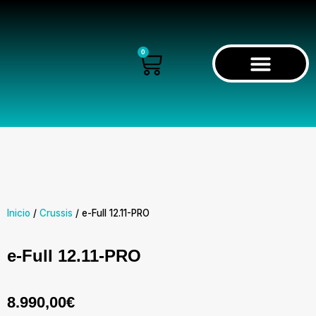
Ir
al
contenido
0
Cart
RECORRIDO VIRTUAL
Inicio
/
Crussis
/ e-Full 12.11-PRO
e-Full 12.11-PRO
8.990,00
€