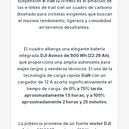
suspensión
e-Full 12.11-PRO
es el pináculo de
las e-bikes de trail con un cuadro de carbono
diseñado para ciclistas exigentes que buscan
el máximo rendimiento, ligereza y comodidad
en terrenos desafiantes.
El cuadro alberga una elegante batería
integrada
DJI Avinox de 800 Wh (22.28 Ah)
,
que proporciona una amplia autonomía para
viajes largos y senderos técnicos. El uso de la
tecnología de carga rápida
GaN
con un
cargador de 12 A acorta significativamente el
tiempo de carga: de
0% a 75% tarda
aproximadamente 1.5 horas, y a 100%
aproximadamente 2 horas y 25 minutos
.
La potencia proviene de un fuerte
motor DJI