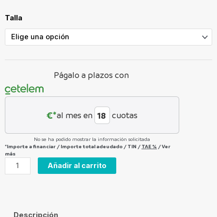
e-
Talla
Full
12.11-
PRO
cantidad
Págalo a plazos con
€*
al mes en
cuotas
No se ha podido mostrar la información solicitada
*Importe a financiar
/
Importe total adeudado
/
TIN
/
TAE
%
/
Ver
más
Añadir al carrito
Descripción