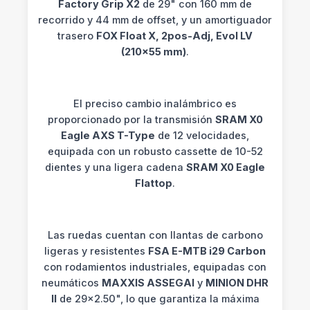
Factory Grip X2
de 29" con 160 mm de
recorrido y 44 mm de offset, y un amortiguador
trasero
FOX Float X, 2pos-Adj, Evol LV
(210x55 mm)
.
El preciso cambio inalámbrico es
proporcionado por la transmisión
SRAM X0
Eagle AXS T-Type
de 12 velocidades,
equipada con un robusto cassette de 10-52
dientes y una ligera cadena
SRAM X0 Eagle
Flattop
.
Las ruedas cuentan con llantas de carbono
ligeras y resistentes
FSA E-MTB i29 Carbon
con rodamientos industriales, equipadas con
neumáticos
MAXXIS ASSEGAI
y
MINION DHR
II
de 29x2.50", lo que garantiza la máxima