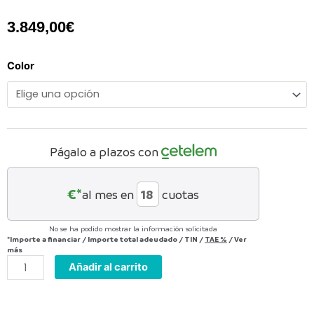
3.849,00
€
e-
Color
Country
full
10.11
cantidad
Págalo a plazos con
€*
al mes en
cuotas
No se ha podido mostrar la información solicitada
*Importe a financiar
/
Importe total adeudado
/
TIN
/
TAE
%
/
Ver
más
Añadir al carrito