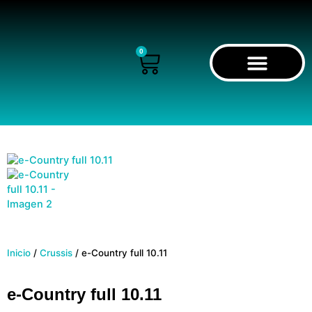
Ir
al
contenido
0
Cart
RECORRIDO VIRTUAL
Inicio
/
Crussis
/ e-Country full 10.11
e-Country full 10.11