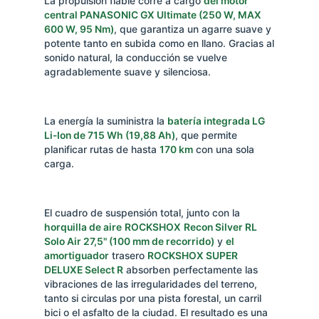
La propulsión fiable corre a cargo
del motor
central PANASONIC GX Ultimate (250 W, MAX
600 W, 95 Nm)
, que garantiza un agarre suave y
potente tanto en subida como en llano. Gracias al
sonido natural, la conducción se vuelve
agradablemente suave y silenciosa.
La energía la suministra la
batería integrada LG
Li-Ion de 715 Wh (19,88 Ah)
, que permite
planificar rutas de hasta
170 km
con una sola
carga.
El cuadro de suspensión total, junto con la
horquilla de aire
ROCKSHOX
Recon Silver RL
Solo Air 27,5" (100 mm de recorrido)
y
el
amortiguador
trasero
ROCKSHOX SUPER
DELUXE Select R
absorben perfectamente las
vibraciones de las irregularidades del terreno,
tanto si circulas por una pista forestal, un carril
bici o el asfalto de la ciudad. El resultado es una