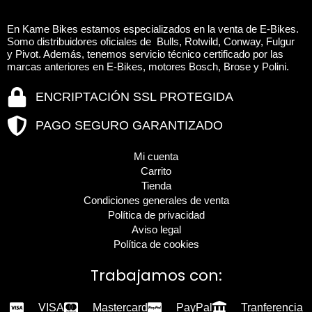
elegir
elegir
en
en
En Kame Bikes estamos especializados en la venta de E-Bikes.
la
la
Somo distribuidores oficiales de Bulls, Rotwild, Conway, Fulgur
página
págin
y Pivot. Además, tenemos servicio técnico certificado por las
de
de
marcas anteriores en E-Bikes, motores Bosch, Brose y Polini.
producto
produ
ENCRIPTACIÓN SSL PROTEGIDA
PAGO SEGURO GARANTIZADO
Mi cuenta
Carrito
Tienda
Condiciones generales de venta
Política de privacidad
Aviso legal
Política de cookies
Trabajamos con:
VISA
Mastercard
PayPal
Tranferencia