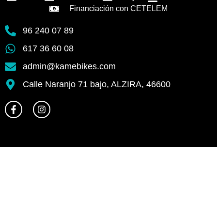
Financiación con CETELEM
96 240 07 89
617 36 60 08
admin@kamebikes.com
Calle Naranjo 71 bajo, ALZIRA, 46600
F
I
a
n
c
s
e
t
b
a
o
g
o
r
k
a
-
m
f