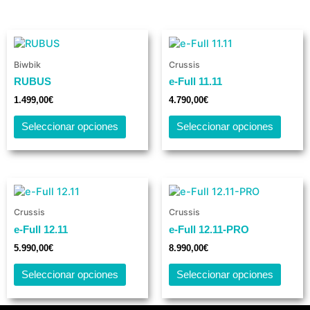
Este
Este
producto
produ
tiene
tiene
Biwbik
Crussis
múltiples
múlti
RUBUS
e-Full 11.11
variantes.
varian
1.499,00
€
4.790,00
€
Las
Las
opciones
opcio
Seleccionar opciones
Seleccionar opciones
se
se
pueden
pued
elegir
elegir
en
en
Este
Este
la
la
producto
produ
página
págin
tiene
tiene
Crussis
Crussis
de
de
múltiples
múlti
e-Full 12.11
e-Full 12.11-PRO
producto
produ
variantes.
varian
5.990,00
€
8.990,00
€
Las
Las
opciones
opcio
Seleccionar opciones
Seleccionar opciones
se
se
pueden
pued