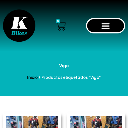
Ir
al
contenido
Cart
0
Vigo
Inicio
/ Productos etiquetados “Vigo”