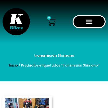
Ir
al
contenido
Cart
0
transmisión Shimano
Inicio
/ Productos etiquetados “transmisión Shimano”