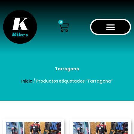
Ir
al
contenido
Cart
0
Tarragona
Inicio
/ Productos etiquetados “Tarragona”