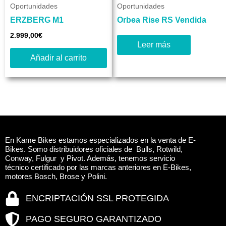
Oportunidades
Oportunidades
ERZBERG M1
Orbea Rise RS Vendida
2.999,00
€
Leer más
Añadir al carrito
En Kame Bikes estamos especializados en la venta de E-
Bikes. Somo distribuidores oficiales de Bulls, Rotwild,
Conway, Fulgur y Pivot. Además, tenemos servicio
técnico certificado por las marcas anteriores en E-Bikes,
motores Bosch, Brose y Polini.
ENCRIPTACIÓN SSL PROTEGIDA
PAGO SEGURO GARANTIZADO