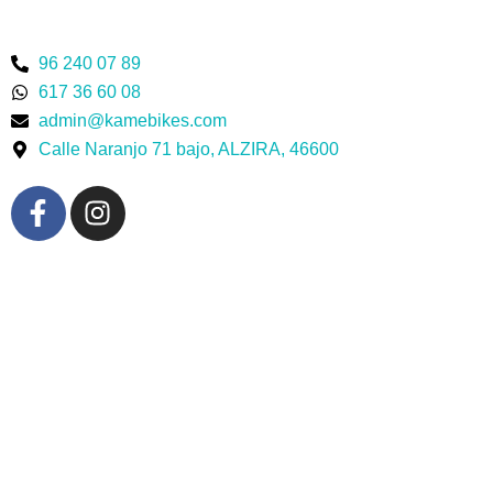
96 240 07 89
617 36 60 08
admin@kamebikes.com
Calle Naranjo 71 bajo, ALZIRA, 46600
F
I
a
n
c
s
e
t
b
a
o
g
o
r
k
a
-
m
f