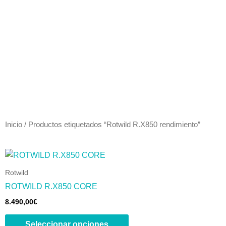
Ir
al
contenido
Inicio
/ Productos etiquetados “Rotwild R.X850 rendimiento”
Este
producto
Rotwild
tiene
ROTWILD R.X850 CORE
múltiples
8.490,00
€
variantes.
Las
Seleccionar opciones