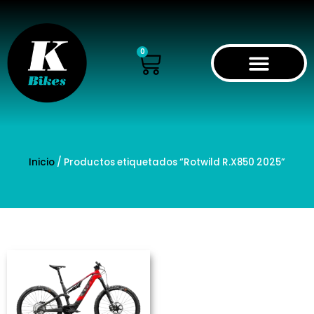
Ir
al
contenido
Cart
0
Inicio
/ Productos etiquetados “Rotwild R.X850 2025”
Este
producto
tiene
múltiples