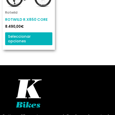
variantes.
Las
Rotwild
opciones
ROTWILD R.X850 CORE
se
8.490,00
€
pueden
elegir
Seleccionar
opciones
en
la
página
de
producto