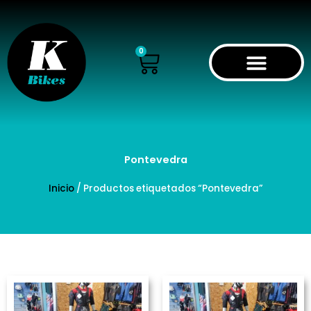
Ir
al
contenido
Cart
0
Pontevedra
Inicio
/ Productos etiquetados “Pontevedra”