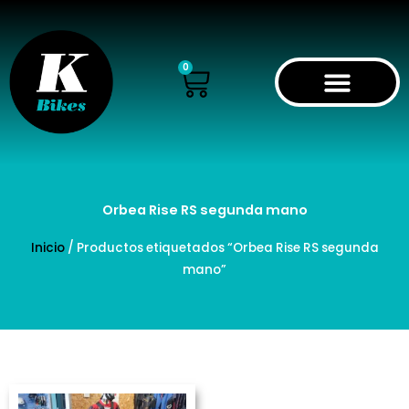
Ir
al
contenido
Cart
0
Orbea Rise RS segunda mano
Inicio
/ Productos etiquetados “Orbea Rise RS segunda
mano”