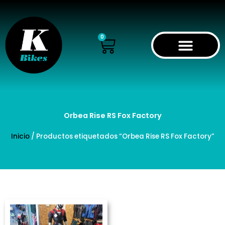
Ir
al
contenido
Cart
0
Orbea Rise RS Fox Factory
Inicio
/ Productos etiquetados “Orbea Rise RS Fox Factory”