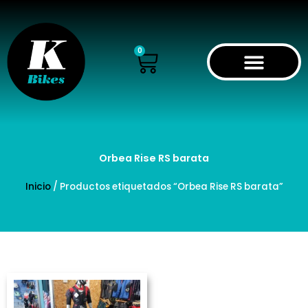
Ir
al
contenido
Cart
0
Orbea Rise RS barata
Inicio
/ Productos etiquetados “Orbea Rise RS barata”