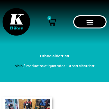
Ir
al
contenido
Cart
0
Orbea eléctrica
Inicio
/ Productos etiquetados “Orbea eléctrica”