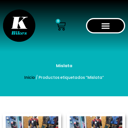
Ir
al
contenido
Cart
0
Mislata
Inicio
/ Productos etiquetados “Mislata”