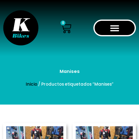
Ir
al
contenido
Cart
0
Manises
Inicio
/ Productos etiquetados “Manises”