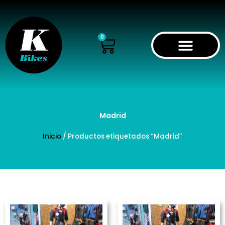
Ir
al
contenido
Cart
0
Madrid
Inicio
/ Productos etiquetados “Madrid”