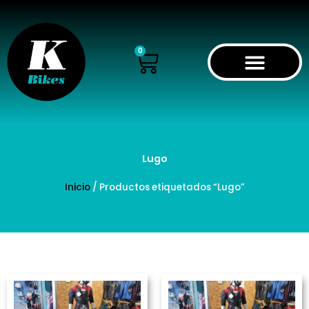
Ir
al
contenido
Cart
0
Lugo
Inicio
/ Productos etiquetados “Lugo”