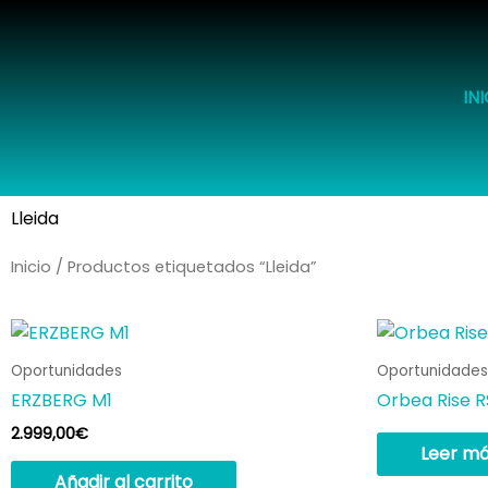
Ir
al
contenido
IN
Lleida
Inicio
/ Productos etiquetados “Lleida”
Oportunidades
Oportunidades
ERZBERG M1
Orbea Rise R
2.999,00
€
Leer m
Añadir al carrito