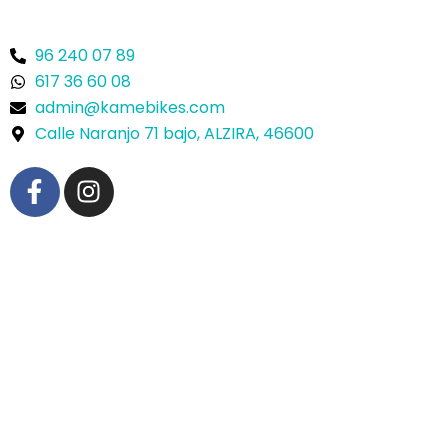
96 240 07 89
617 36 60 08
admin@kamebikes.com
Calle Naranjo 71 bajo, ALZIRA, 46600
F
I
a
n
c
s
e
t
b
a
o
g
o
r
k
a
-
m
f