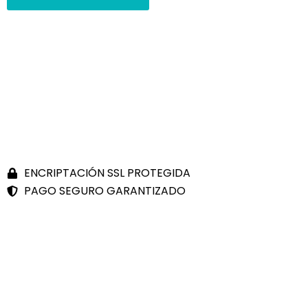
En Kame Bikes estamos especializados en la venta de
E-Bikes. Somo distribuidores oficiales de Bulls, Rotwild,
Conway, Fulgur y Pivot. Además, tenemos servicio
técnico certificado por las marcas anteriores en E-
Bikes, motores Bosch, Brose y Polini.
ENCRIPTACIÓN SSL PROTEGIDA
PAGO SEGURO GARANTIZADO