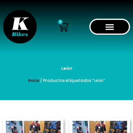
Ir
al
contenido
Cart
0
León
Inicio
/ Productos etiquetados “León”