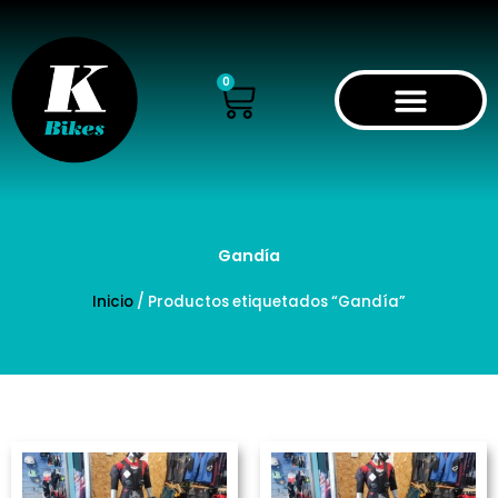
Ir
al
contenido
Cart
0
Gandía
Inicio
/ Productos etiquetados “Gandía”