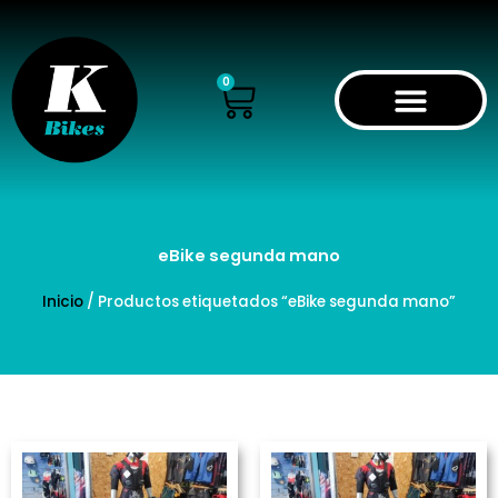
Ir
al
contenido
Cart
0
eBike segunda mano
Inicio
/ Productos etiquetados “eBike segunda mano”