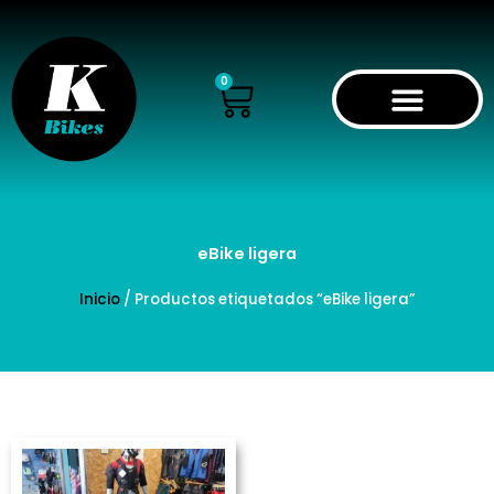
Ir
al
contenido
Cart
0
eBike ligera
Inicio
/ Productos etiquetados “eBike ligera”