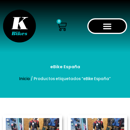
Ir
al
contenido
Cart
0
eBike España
Inicio
/ Productos etiquetados “eBike España”