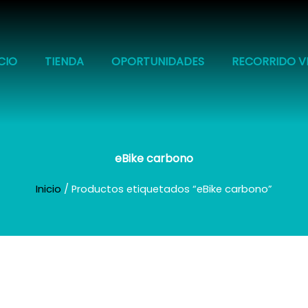
ICIO
TIENDA
OPORTUNIDADES
RECORRIDO V
eBike carbono
Inicio
/ Productos etiquetados “eBike carbono”