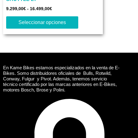
múltiples
hasta
variantes.
9.299,00
€
-
16.499,00
€
16.499,00€
Las
Seleccionar opciones
opciones
se
pueden
elegir
en
la
En Kame Bikes estamos especializados en la venta de E-
página
Bikes. Somo distribuidores oficiales de Bulls, Rotwild,
Conway, Fulgur y Pivot. Además, tenemos servicio
de
técnico certificado por las marcas anteriores en E-Bikes,
producto
motores Bosch, Brose y Polini.