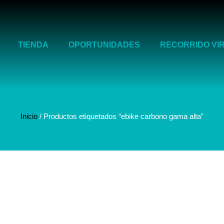
TIENDA
OPORTUNIDADES
RECORRIDO VI
Inicio
/ Productos etiquetados “ebike carbono gama alta”