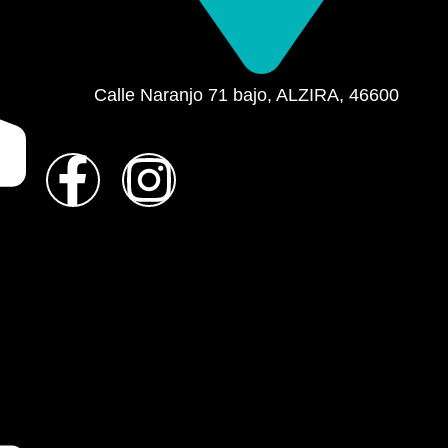
Calle Naranjo 71 bajo, ALZIRA, 46600
F
I
a
n
c
s
e
t
b
a
o
g