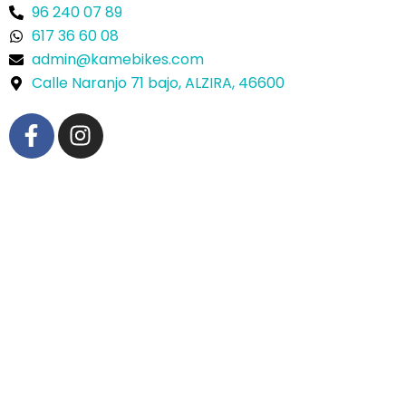
96 240 07 89
617 36 60 08
admin@kamebikes.com
Calle Naranjo 71 bajo, ALZIRA, 46600
F
I
a
n
c
s
e
t
b
a
o
g
o
r
k
a
-
m
f