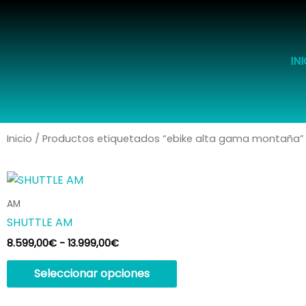
Ir
al
contenido
IN
Inicio
/ Productos etiquetados “ebike alta gama montaña”
Rango
Este
de
producto
precios:
AM
desde
tiene
SHUTTLE AM
8.599,00€
múltiples
hasta
8.599,00
€
-
13.999,00
€
variantes.
13.999,00€
Las
Seleccionar opciones
opciones
se